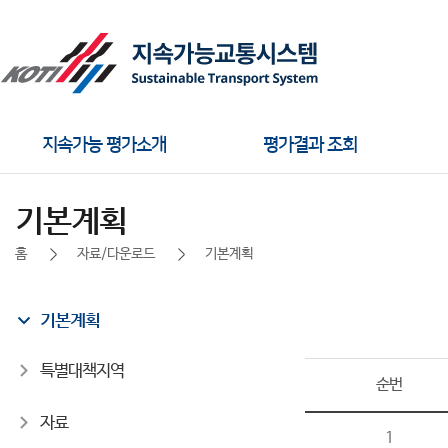
주메뉴
지속가능 평가소개
평가결과 조회
기본계획
홈
자료/다운로드
기본계획
좌측메뉴
기본계획
특별대책지역
순번
자료
1