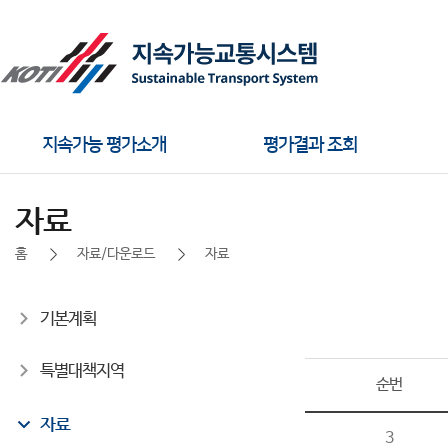
주메뉴
지속가능 평가소개
평가결과 조회
자료
홈
자료/다운로드
자료
좌측메뉴
기본계획
특별대책지역
순번
자료
3