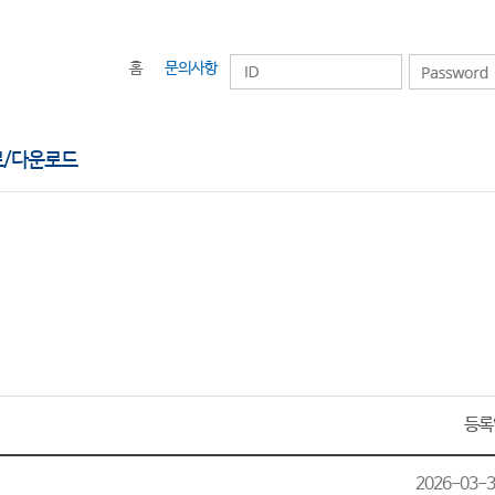
로그인
아이디
비밀번호
홈
문의사항
료/다운로드
등록
2026-03-3